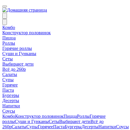
Комбо
Конструктор половинок
Пицца
Роллы
Горячие роллы
Суши и Гунканы
Сеты
Выбирают дети
Всё до 260р
Салаты
Супы
Горячее
Паста
Бургеры
Десерты
Напитки
Соусы
Комбо
Конструктор половинок
Пицца
Роллы
Горячие
роллы
Суши и Гунканы
Сеты
Выбирают дети
Всё до
260р
Салаты
Супы
Горячее
Паста
Бургеры
Десерты
Напитки
Соусы