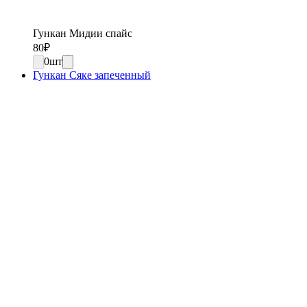
Гункан Мидии спайс
80
₽
0
шт
Гункан Сяке запеченный