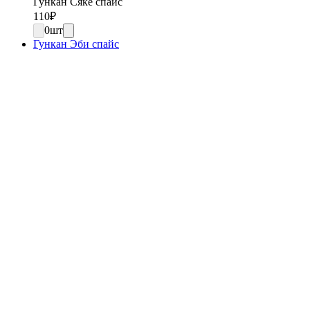
Гункан Сяке спайс
110
₽
0
шт
Гункан Эби спайс