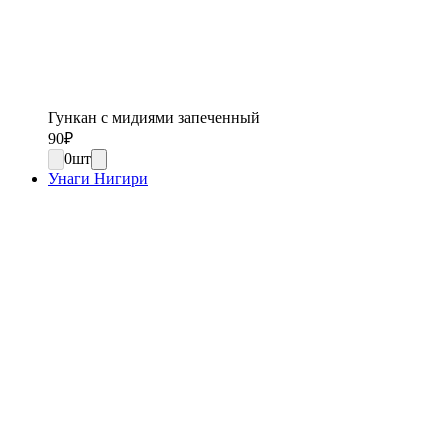
Гункан с мидиями запеченный
90
₽
0
шт
Унаги Нигири