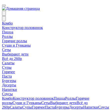
Комбо
Конструктор половинок
Пицца
Роллы
Горячие роллы
Суши и Гунканы
Сеты
Выбирают дети
Всё до 260р
Салаты
Супы
Горячее
Паста
Бургеры
Десерты
Напитки
Соусы
Комбо
Конструктор половинок
Пицца
Роллы
Горячие
роллы
Суши и Гунканы
Сеты
Выбирают дети
Всё до
260р
Салаты
Супы
Горячее
Паста
Бургеры
Десерты
Напитки
Соусы