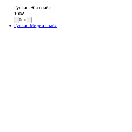
Гункан Эби спайс
100
₽
0
шт
Гункан Мидии спайс