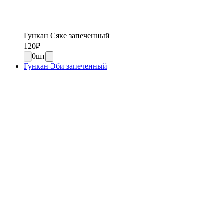
Гункан Сяке запеченный
120
₽
0
шт
Гункан Эби запеченный