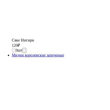
Сяке Нигири
120
₽
0
шт
Мидии королевские запеченые