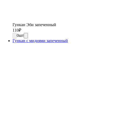
Гункан Эби запеченный
110
₽
0
шт
Гункан с мидиями запеченный