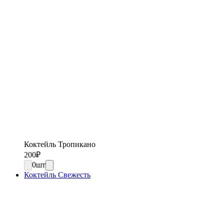
Коктейль Тропикано
200
₽
0
шт
Коктейль Свежесть