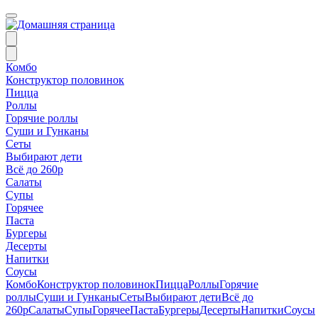
Комбо
Конструктор половинок
Пицца
Роллы
Горячие роллы
Суши и Гунканы
Сеты
Выбирают дети
Всё до 260р
Салаты
Супы
Горячее
Паста
Бургеры
Десерты
Напитки
Соусы
Комбо
Конструктор половинок
Пицца
Роллы
Горячие
роллы
Суши и Гунканы
Сеты
Выбирают дети
Всё до
260р
Салаты
Супы
Горячее
Паста
Бургеры
Десерты
Напитки
Соусы