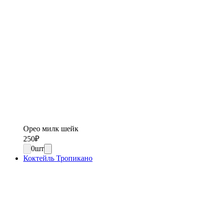
Орео милк шейк
250
₽
0
шт
Коктейль Тропикано