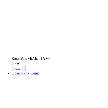
Коктейль «БАБЛ ГАМ»
200
₽
0
шт
Орео милк шейк