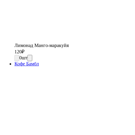
Лимонад Манго-маракуйя
120
₽
0
шт
Кофе Бамбл