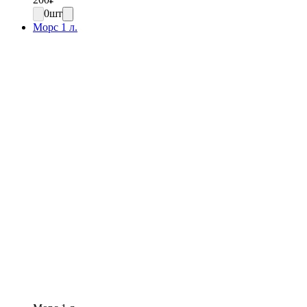
0
шт
Морс 1 л.