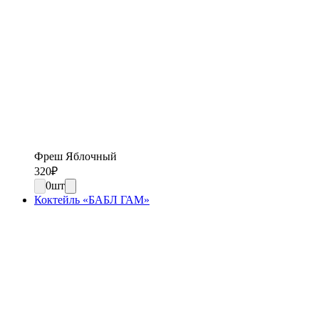
Фреш Яблочный
320
₽
0
шт
Коктейль «БАБЛ ГАМ»