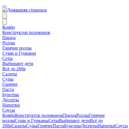
Комбо
Конструктор половинок
Пицца
Роллы
Горячие роллы
Суши и Гунканы
Сеты
Выбирают дети
Всё до 260р
Салаты
Супы
Горячее
Паста
Бургеры
Десерты
Напитки
Соусы
Комбо
Конструктор половинок
Пицца
Роллы
Горячие
роллы
Суши и Гунканы
Сеты
Выбирают дети
Всё до
260р
Салаты
Супы
Горячее
Паста
Бургеры
Десерты
Напитки
Соусы