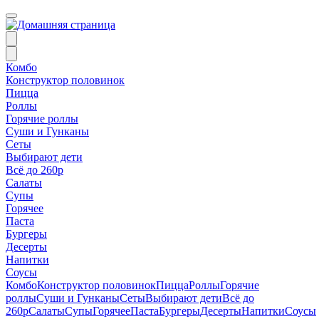
Комбо
Конструктор половинок
Пицца
Роллы
Горячие роллы
Суши и Гунканы
Сеты
Выбирают дети
Всё до 260р
Салаты
Супы
Горячее
Паста
Бургеры
Десерты
Напитки
Соусы
Комбо
Конструктор половинок
Пицца
Роллы
Горячие
роллы
Суши и Гунканы
Сеты
Выбирают дети
Всё до
260р
Салаты
Супы
Горячее
Паста
Бургеры
Десерты
Напитки
Соусы