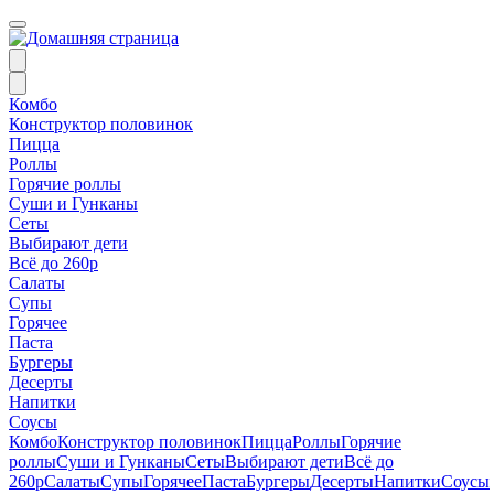
Комбо
Конструктор половинок
Пицца
Роллы
Горячие роллы
Суши и Гунканы
Сеты
Выбирают дети
Всё до 260р
Салаты
Супы
Горячее
Паста
Бургеры
Десерты
Напитки
Соусы
Комбо
Конструктор половинок
Пицца
Роллы
Горячие
роллы
Суши и Гунканы
Сеты
Выбирают дети
Всё до
260р
Салаты
Супы
Горячее
Паста
Бургеры
Десерты
Напитки
Соусы