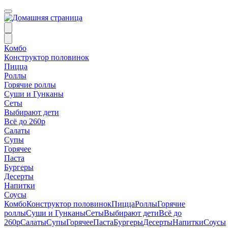
Комбо
Конструктор половинок
Пицца
Роллы
Горячие роллы
Суши и Гунканы
Сеты
Выбирают дети
Всё до 260р
Салаты
Супы
Горячее
Паста
Бургеры
Десерты
Напитки
Соусы
Комбо
Конструктор половинок
Пицца
Роллы
Горячие
роллы
Суши и Гунканы
Сеты
Выбирают дети
Всё до
260р
Салаты
Супы
Горячее
Паста
Бургеры
Десерты
Напитки
Соусы