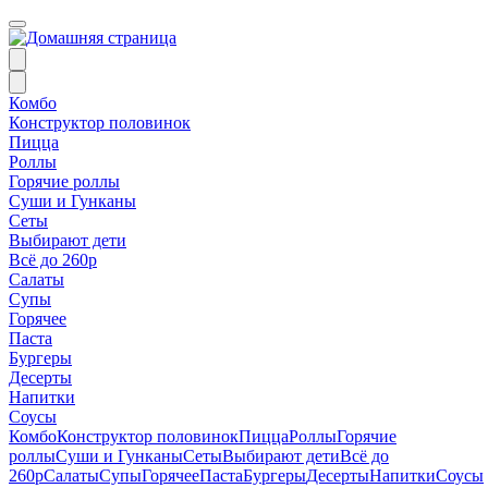
Комбо
Конструктор половинок
Пицца
Роллы
Горячие роллы
Суши и Гунканы
Сеты
Выбирают дети
Всё до 260р
Салаты
Супы
Горячее
Паста
Бургеры
Десерты
Напитки
Соусы
Комбо
Конструктор половинок
Пицца
Роллы
Горячие
роллы
Суши и Гунканы
Сеты
Выбирают дети
Всё до
260р
Салаты
Супы
Горячее
Паста
Бургеры
Десерты
Напитки
Соусы