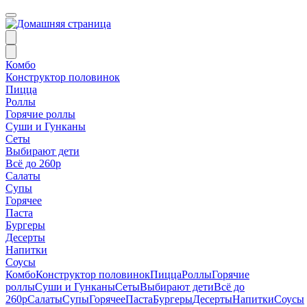
Комбо
Конструктор половинок
Пицца
Роллы
Горячие роллы
Суши и Гунканы
Сеты
Выбирают дети
Всё до 260р
Салаты
Супы
Горячее
Паста
Бургеры
Десерты
Напитки
Соусы
Комбо
Конструктор половинок
Пицца
Роллы
Горячие
роллы
Суши и Гунканы
Сеты
Выбирают дети
Всё до
260р
Салаты
Супы
Горячее
Паста
Бургеры
Десерты
Напитки
Соусы