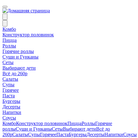
Комбо
Конструктор половинок
Пицца
Роллы
Горячие роллы
Суши и Гунканы
Сеты
Выбирают дети
Всё до 260р
Салаты
Супы
Горячее
Паста
Бургеры
Десерты
Напитки
Соусы
Комбо
Конструктор половинок
Пицца
Роллы
Горячие
роллы
Суши и Гунканы
Сеты
Выбирают дети
Всё до
260р
Салаты
Супы
Горячее
Паста
Бургеры
Десерты
Напитки
Соусы