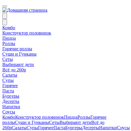
Комбо
Конструктор половинок
Пицца
Роллы
Горячие роллы
Суши и Гунканы
Сеты
Выбирают дети
Всё до 260р
Салаты
Супы
Горячее
Паста
Бургеры
Десерты
Напитки
Соусы
Комбо
Конструктор половинок
Пицца
Роллы
Горячие
роллы
Суши и Гунканы
Сеты
Выбирают дети
Всё до
260р
Салаты
Супы
Горячее
Паста
Бургеры
Десерты
Напитки
Соусы