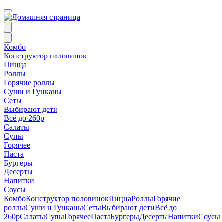
Комбо
Конструктор половинок
Пицца
Роллы
Горячие роллы
Суши и Гунканы
Сеты
Выбирают дети
Всё до 260р
Салаты
Супы
Горячее
Паста
Бургеры
Десерты
Напитки
Соусы
Комбо
Конструктор половинок
Пицца
Роллы
Горячие
роллы
Суши и Гунканы
Сеты
Выбирают дети
Всё до
260р
Салаты
Супы
Горячее
Паста
Бургеры
Десерты
Напитки
Соусы