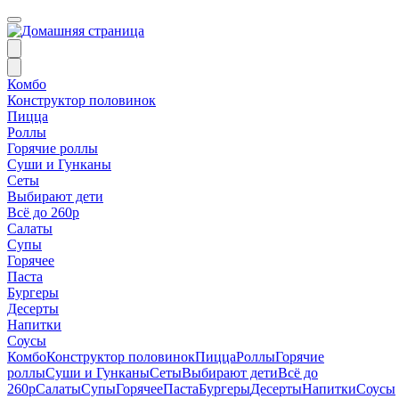
Комбо
Конструктор половинок
Пицца
Роллы
Горячие роллы
Суши и Гунканы
Сеты
Выбирают дети
Всё до 260р
Салаты
Супы
Горячее
Паста
Бургеры
Десерты
Напитки
Соусы
Комбо
Конструктор половинок
Пицца
Роллы
Горячие
роллы
Суши и Гунканы
Сеты
Выбирают дети
Всё до
260р
Салаты
Супы
Горячее
Паста
Бургеры
Десерты
Напитки
Соусы